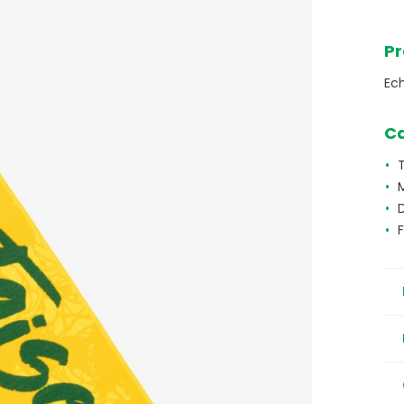
Pr
Ec
Ca
M