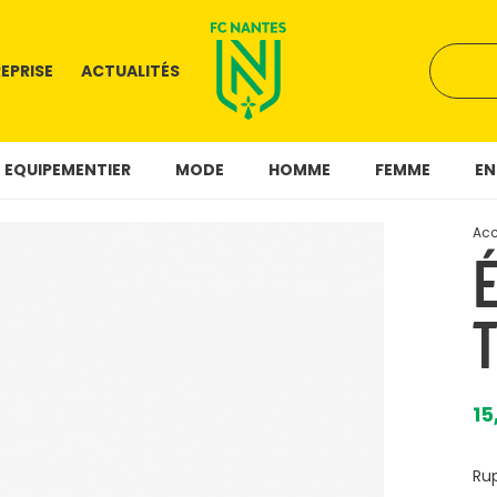
EPRISE
ACTUALITÉS
Il n'y a pas de résultat pour votre recherche
EQUIPEMENTIER
MODE
HOMME
FEMME
EN
Acc
15
Ru