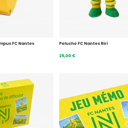
mpus FC Nantes
Peluche FC Nantes Riri
25,00 €