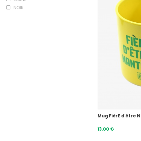
NOIR
Mug FièrE d'être 
13,00 €