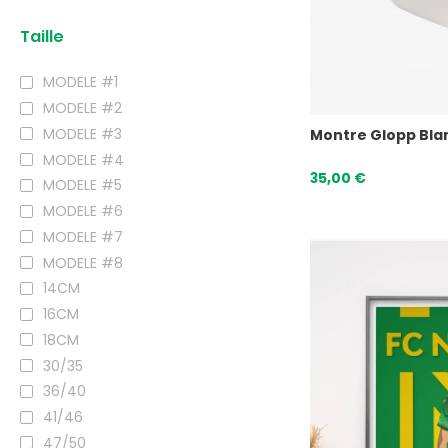
Taille
MODELE #1
MODELE #2
MODELE #3
Montre Glopp Bla
MODELE #4
35,00 €
MODELE #5
MODELE #6
MODELE #7
MODELE #8
14CM
16CM
18CM
30/35
36/40
41/46
47/50