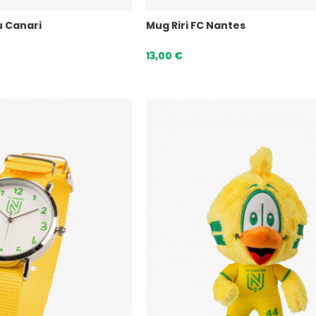
u Canari
Mug Riri FC Nantes
13,00 €