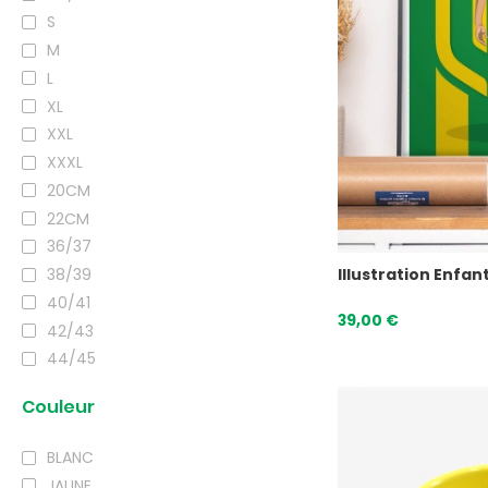
S
M
L
XL
XXL
XXXL
20CM
22CM
36/37
Illustration Enfa
38/39
40/41
39,00 €
42/43
44/45
Couleur
BLANC
JAUNE